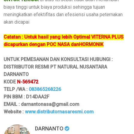
biaya tinggi untuk biaya produksi sehingga tujuan
meningkatkan efektifitas dan efesiensi usaha peternakan
akan dicapai
Catatan : Untuk hasil yang lebih Optimal VITERNA PLUS
dicapurkan dengan POC NASA danHORMONIK
UNTUK PEMESANAN DAN KONSULTASI HUBUNGI :
DISTRIBUTOR RESMI PT NATURAL NUSANTARA
DARNANTO
KODE
N-569472
TELP /WA :
083865268226
PIN BBM : D14DAA2F
EMAIL : darnantonasa@gmail.com
Website :
www.distributornasaresmi.com
DARNANTO