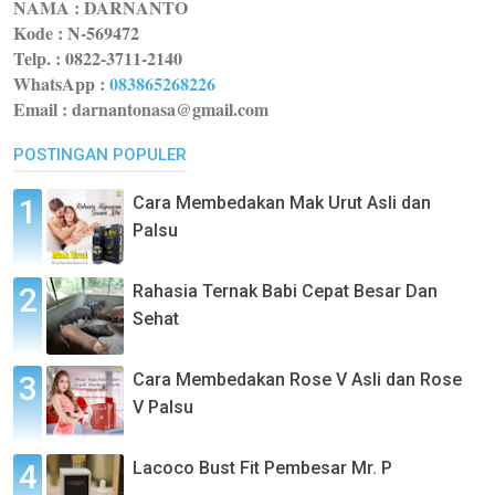
NAMA : DARNANTO
Kode :
N-569472
Telp. : 0822-3711-2140
WhatsApp
:
083865268226
Email : darnantonasa@gmail.com
POSTINGAN POPULER
Cara Membedakan Mak Urut Asli dan
Palsu
Rahasia Ternak Babi Cepat Besar Dan
Sehat
Cara Membedakan Rose V Asli dan Rose
V Palsu
Lacoco Bust Fit Pembesar Mr. P