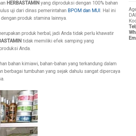
ihan
HERBASTAMIN
yang diproduksi dengan 100% bahan
Age
lulus uji dari dinas pemerintahan
BPOM dan MUI
. Hal ini
DA
dengan produk stamina lainnya.
Kod
Tel
Wh
rupakan produk herbal, jadi Anda tidak perlu khawatir
Em
BASTAMIN
tidak memiliki efek samping yang
produksi Anda.
han bahan kimiawi, bahan-bahan yang terkandung dalam
 berbagai tumbuhan yang sejak dahulu sangat dipercaya
a.