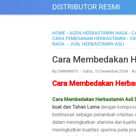
DISTRIBUTOR RESMI
M
HOME
›
AGEN HERBASTAMIN NASA
›
C
CARA PEMESANAN HERBASTAMIN
›
CI
NASA.
›
JUAL HERBASTAMIN ASLI
Cara Membedakan He
By
DARNANTO
Sabtu, 15 Desember 2018
A
Cara Membedakan Herbas
Cara Membedakan Herbastamin Asli 
kuat dan Tahan Lama
dengan komposisi
berkhasiat sebagai penambah vitalitas 
dalam meningkatkan stamina dan kualita
meningkatkan kualitas sperma pada pr