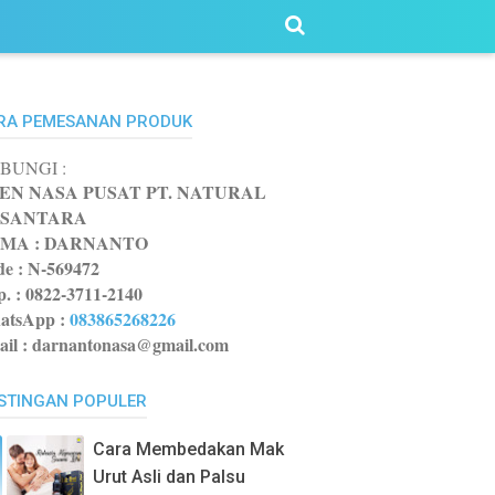
RA PEMESANAN PRODUK
BUNGI :
EN NASA PUSAT PT. NATURAL
SANTARA
MA : DARNANTO
e :
N-569472
p. : 0822-3711-2140
atsApp
:
083865268226
il : darnantonasa@gmail.com
STINGAN POPULER
Cara Membedakan Mak
Urut Asli dan Palsu