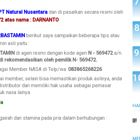
PT Natural Nusantara
dan di pasarkan secara resmi oleh
472 atas nama : DARNANTO
RBASTAMIN
berikut saya sampaikan beberapa tips atau
n asli yaitu :
TAMIN
di agen resmi dengan kode agen
N - 569472
a/n.
di rekomendasikan oleh pemilik N- 569472.
ebagai Member NASA di Telp/wa.
083865268226
gai member, selain bisa memastikan produk aslinya, anda
istributor dan memiliki hak usaha sebagai pemasar
k nasa lainya.
ia
HA
airah dan stamina pada pria dalam berhubungan :
ME