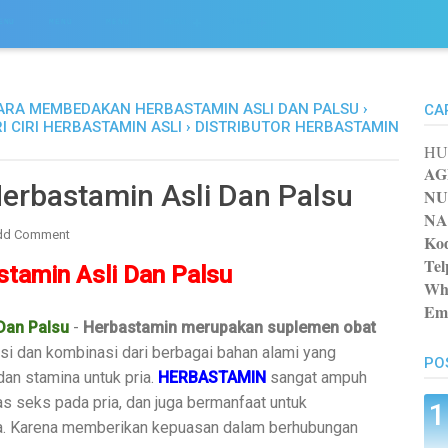
ENU
MENU
MENU
MENU
MENU
ARA MEMBEDAKAN HERBASTAMIN ASLI DAN PALSU
›
CA
RI CIRI HERBASTAMIN ASLI
›
DISTRIBUTOR HERBASTAMIN
HU
AG
rbastamin Asli Dan Palsu
NU
NA
dd Comment
Kod
Tel
tamin Asli Dan Palsu
Wh
Ema
Dan Palsu
-
Herbastamin merupakan suplemen obat
 dan kombinasi dari berbagai bahan alami yang
PO
dan stamina untuk pria.
HERBASTAMIN
sangat ampuh
s seks pada pria, dan juga bermanfaat untuk
ia. Karena memberikan kepuasan dalam berhubungan