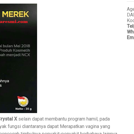
Age
DA
Kod
Tel
Wh
Em
rystal X
selain dapat membantu program hamil, pada
ak fungsi diantaranya dapat Merapatkan vagina yang
mencegah timbulnya penyakit-penyakit berbahaya lainnya