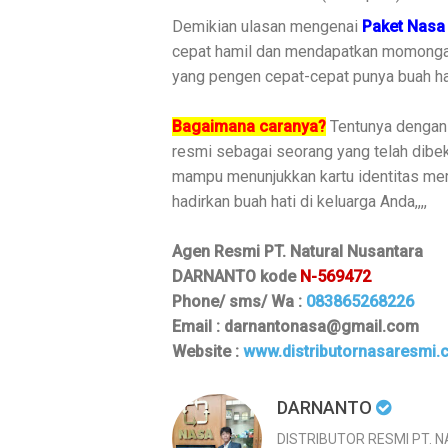
Demikian ulasan mengenai
Paket Nasa
cepat hamil dan mendapatkan momongan. 
yang pengen cepat-cepat punya buah hati
Bagaimana caranya?
Tentunya dengan 
resmi sebagai seorang yang telah dibe
mampu menunjukkan kartu identitas mem
hadirkan buah hati di keluarga Anda,,,,
Agen Resmi PT. Natural Nusantara
DARNANTO kode
N-569472
Phone/ sms/ Wa :
083865268226
Email : darnantonasa@gmail.com
Website :
www.distributornasaresmi
DARNANTO
DISTRIBUTOR RESMI PT. 