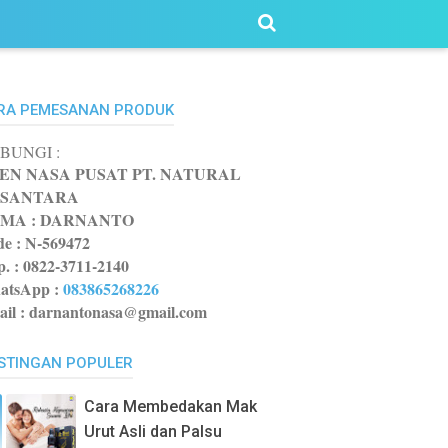
RA PEMESANAN PRODUK
BUNGI :
EN NASA PUSAT PT. NATURAL
SANTARA
MA : DARNANTO
e :
N-569472
p. : 0822-3711-2140
atsApp
:
083865268226
il : darnantonasa@gmail.com
STINGAN POPULER
Cara Membedakan Mak
Urut Asli dan Palsu