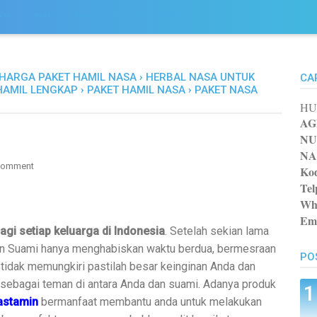
ENU
MENU
MENU
MENU
MENU
HARGA PAKET HAMIL NASA
›
HERBAL NASA UNTUK
CA
HAMIL LENGKAP
›
PAKET HAMIL NASA
›
PAKET NASA
HU
AG
NU
NA
Comment
Kod
Tel
Wh
Ema
agi setiap keluarga di Indonesia
. Setelah sekian lama
n Suami hanya menghabiskan waktu berdua, bermesraan
PO
 tidak memungkiri pastilah besar keinginan Anda dan
 sebagai teman di antara Anda dan suami. Adanya produk
astamin
bermanfaat membantu anda untuk melakukan