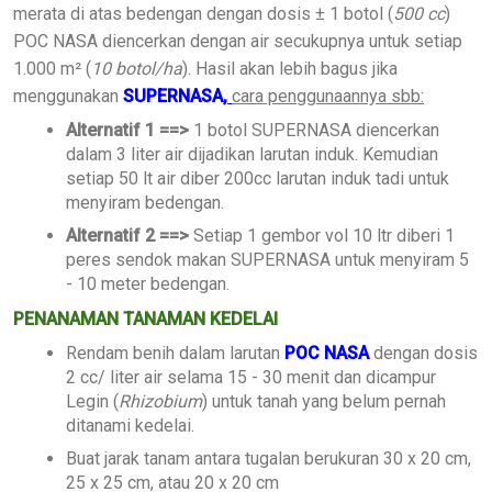
merata di atas bedengan dengan dosis ± 1 botol (
500 cc
)
POC NASA diencerkan dengan air secukupnya untuk setiap
1.000 m² (
10 botol/ha
). Hasil akan lebih bagus jika
menggunakan
SUPERNASA,
cara penggunaannya sbb:
Alternatif 1 ==>
1 botol SUPERNASA diencerkan
dalam 3 liter air dijadikan larutan induk. Kemudian
setiap 50 lt air diber 200cc larutan induk tadi untuk
menyiram bedengan.
Alternatif 2 ==>
Setiap 1 gembor vol 10 ltr diberi 1
peres sendok makan SUPERNASA untuk menyiram 5
- 10 meter bedengan.
PENANAMAN TANAMAN KEDELAI
Rendam benih dalam larutan
POC NASA
dengan dosis
2 cc/ liter air selama 15 - 30 menit dan dicampur
Legin (
Rhizobium
) untuk tanah yang belum pernah
ditanami kedelai.
Buat jarak tanam antara tugalan berukuran 30 x 20 cm,
25 x 25 cm, atau 20 x 20 cm