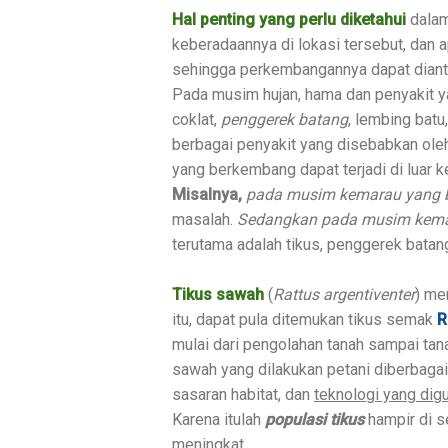
Hal penting yang perlu diketahui
dalam
keberadaannya di lokasi tersebut, da
sehingga perkembangannya dapat diant
Pada musim hujan, hama dan penyakit y
coklat,
penggerek batang
, lembing batu
berbagai penyakit yang disebabkan ole
yang berkembang dapat terjadi di luar k
Misalnya,
pada musim kemarau yang 
masalah.
Sedangkan pada musim kem
terutama adalah tikus, penggerek batan
Tikus sawah
(
Rattus argentiventer
) me
itu, dapat pula ditemukan tikus semak
R
mulai dari pengolahan tanah sampai tan
sawah yang dilakukan petani diberbagai
sasaran habitat, dan
teknologi yang dig
Karena itulah
populasi tikus
hampir di s
meningkat.