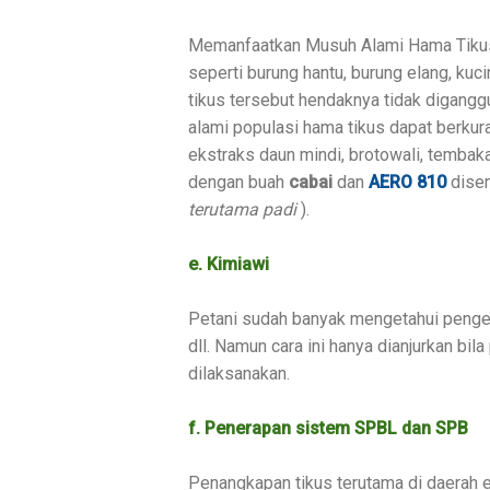
Memanfaatkan Musuh Alami Hama Tikus.
seperti burung hantu, burung elang, kuci
tikus tersebut hendaknya tidak digangg
alami populasi hama tikus dapat berku
ekstraks daun mindi, brotowali, temba
dengan buah
cabai
dan
AERO 810
disem
terutama padi
).
e. Kimiawi
Petani sudah banyak mengetahui pengenda
dll. Namun cara ini hanya dianjurkan bila
dilaksanakan.
f. Penerapan sistem SPBL dan SPB
Penangkapan tikus terutama di daerah