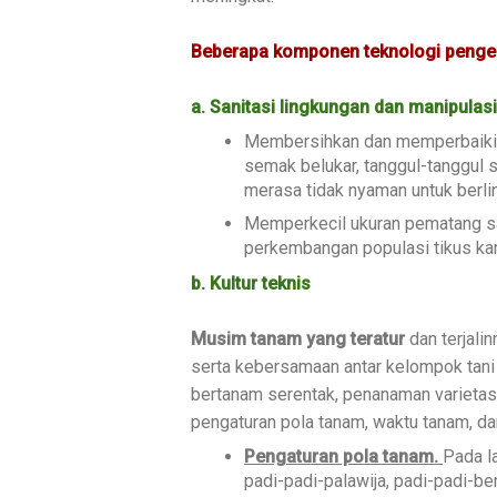
Beberapa komponen teknologi pengend
a. Sanitasi lingkungan dan manipulasi
Membersihkan dan memperbaiki li
semak belukar, tanggul-tanggul 
merasa tidak nyaman untuk berl
Memperkecil ukuran pematang sa
perkembangan populasi tikus ka
b. Kultur teknis
Musim tanam yang teratur
dan terjali
serta kebersamaan antar kelompok tan
bertanam serentak, penanaman varieta
pengaturan pola tanam, waktu tanam, dan
Pengaturan pola tanam.
Pada la
padi-padi-palawija, padi-padi-be