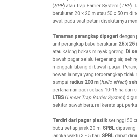
(
SPB
) atau Trap Barrier System (
TBS
). 
berukuran 20 x 20 m atau 50 x 50 m di
awal, pada saat petani disekitarnya m
Tanaman perangkap dipagari
dengan p
unit perangkap bubu berukuran
25 x 25 
atau kaleng bekas minyak goreng.
Di s
bawah pagar selalu tergenang air, sehin
menggali lubang di bawah pagar. Peran
hewan lainnya yang terperangkap tidak 
sampai
radius 200 m
(
hallo effect
) seh
pertanaman padi seluas 10-15 ha dari s
LTBS
(
Linear Trap Barrier System
) digu
sekitar sawah bera, rel kereta api, perk
Terdiri dari pagar plastik
setinggi 50 
bubu setiap jarak 20 m.
SPBL
dipasang d
jangka waktu 3 - 5 hari.
SPBL
dapat dipin