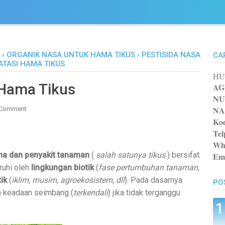
ENU
MENU
MENU
MENU
MENU
›
ORGANIK NASA UNTUK HAMA TIKUS
›
PESTISIDA NASA
CA
ATASI HAMA TIKUS
HU
 Hama Tikus
AG
NU
NA
Comment
Kod
Tel
Wh
a dan penyakit tanaman
(
salah satunya tikus
) bersifat
Ema
ruhi oleh
lingkungan biotik
(
fase pertumbuhan tanaman,
ik
(
iklim, musim, agroekosistem, dll
). Pada dasarnya
PO
m keadaan seimbang (
terkendali
) jika tidak terganggu