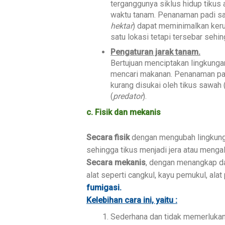
terganggunya siklus hidup tikus
waktu tanam. Penanaman padi sa
hektar
) dapat meminimalkan keru
satu lokasi tetapi tersebar sehin
Pengaturan jarak tanam.
Bertujuan menciptakan lingkunga
mencari makanan. Penanaman padi
kurang disukai oleh tikus sawah 
(
predator
).
c. Fisik dan mekanis
Secara fisik
dengan mengubah lingkung
sehingga tikus menjadi jera atau menga
Secara mekanis
, dengan menangkap d
alat seperti cangkul, kayu pemukul, ala
fumigasi.
Kelebihan cara ini, yaitu :
Sederhana dan tidak memerlukan 