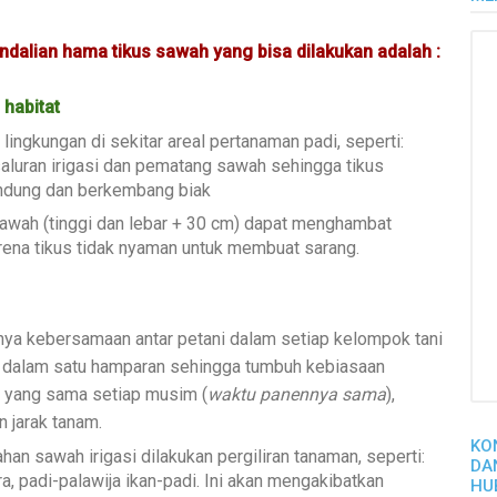
alian hama tikus sawah yang bisa dilakukan adalah :
 habitat
ngkungan di sekitar areal pertanaman padi, seperti:
saluran irigasi dan pematang sawah sehingga tikus
indung dan berkembang biak
wah (tinggi dan lebar + 30 cm) dapat menghambat
rena tikus tidak nyaman untuk membuat sarang.
nnya kebersamaan antar petani dalam setiap kelompok tani
i dalam satu hamparan sehingga tumbuh kebiasaan
s yang sama setiap musim (
waktu panennya sama
),
 jarak tanam.
KO
han sawah irigasi dilakukan pergiliran tanaman, seperti:
DA
ra, padi-palawija ikan-padi. Ini akan mengakibatkan
HU