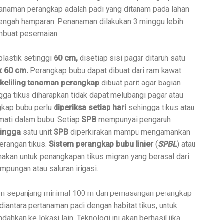
Tanaman perangkap adalah padi yang ditanam pada lahan
 tengah hamparan. Penanaman dilakukan 3 minggu lebih
embuat pesemaian.
lastik setinggi
60 cm,
disetiap sisi pagar ditaruh satu
x 60 cm.
Perangkap bubu dapat dibuat dari ram kawat
ekeliling tanaman perangkap
dibuat parit agar bagian
gga tikus diharapkan tidak dapat melubangi pagar atau
gkap bubu perlu
diperiksa setiap hari
sehingga tikus atau
mati dalam bubu. Setiap
SPB
mempunyai pengaruh
i
ngga
satu unit
SPB
diperkirakan mampu mengamankan
erangan tikus.
Sistem perangkap bubu linier
(
SPBL
) atau
nakan untuk penangkapan tikus migran yang berasal dari
ampungan atau saluran irigasi.
cm sepanjang minimal 100 m dan pemasangan perangkap
iantara pertanaman padi dengan habitat tikus, untuk
dahkan ke lokasi lain. Teknologi ini akan berhasil jika