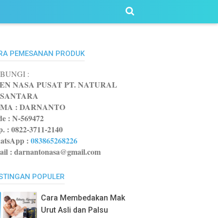
RA PEMESANAN PRODUK
BUNGI :
EN NASA PUSAT PT. NATURAL
SANTARA
MA : DARNANTO
e :
N-569472
p. : 0822-3711-2140
atsApp
:
083865268226
il : darnantonasa@gmail.com
STINGAN POPULER
Cara Membedakan Mak
Urut Asli dan Palsu