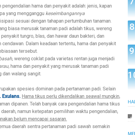
 pengendalian hama dan penyakit adalah: jenis, kapan
n apa yang mengganggu
keseimbangannya
isipasi sesuai dengan tahapan pertumbuhan tanaman.
ang biasa merusak tanaman padi adalah tikus, wereng
, penyakit tungro, blas, dan hawar daun bakteri, dan
h cendawan. Dalam keadaan tertentu, hama dan penyakit
ebiasaan tersebut.
basah
, wereng coklat pada varietas rentan juga menjadi
arau,
hama dan penyakit yang merusak tanaman padi
g dan walang sangit.
rupakan spesies dominan pada pertanaman padi. Selain
. Exulans.
Hama tikus perlu dikendalikan seawal mungkin,
HA
aman dipanen. Telah banyak cara pengendalian hama tikus
 daerah, namun ketepatan pemilihan waktu pengendalian,
unakan belum mencapai sasaran.
emua daerah sentra pertanaman padi sawah semakin
ME