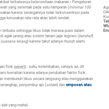
 akibat terbatasnya ketersediaan makanan.• Pengaturan
wah yang serentak pada satu hamparan (
minimal 100
Age
DA
sakan karena serangannya tidak terkonsentrasi pada
Kod
gga kerusakan rata-rata akan lebih rendah.
Tel
Wh
n terbuka sehingga tikus tidak merasa puas dalam
Em
 agak jarang atau sistem tanam jajar legowo (
bershaf
)
(
suasana terang
) karena takut adanya musuh alami
an fisik
seperti
: suhu, kelembaban, cahaya, air, dll
lami kematian karena adanya perubahan faktor fisik.
an membunuh tikus secara langsung atau menggunakan
t perangkap, penyembur api (
solder
) dan
emposan atau
alat yang mahal;