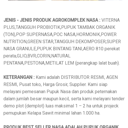
JENIS - JENIS PRODUK AGROKOMPLEK NASA :
VITERNA
PLUS,TANGGUH PROBIOTIK,PUPUK TAMBAK ORGANIK
(TON),POP SUPERNASA,POC NASA,HORMONIK,POWER
NUTRITION,GREEN STAR,TANGGUH DEKOMPOSER,SUPER
NASA GRANULE,PUPUK BINTANG TANI,AERO 810 perekat
perata,GLIO,BVR,CORIN,NATURAL
PENTANA,PESTONA,METILAT LEM (perangkap lalat buah).
KETERANGAN :
Kami adalah DISTRIBUTOR RESMI, AGEN
RESMI, Pusat toko, Harga Grosir, Supplier. Kami siap
melayani pemesanan Pupuk Nasa dan produk peternakan
dalam jumlah besar maupun kecil, serta kami melayani tender
demo plot (demplot) luas maksimal 1 – 2 ha untuk projeck
pemupukan Kelapa Sawit minimal lahan 1.000 ha.
PRODUK BEST SELLER NASA ADALAH PUPUK ORGANIK