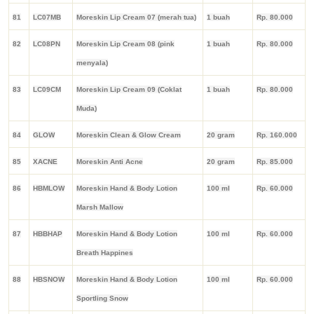
81
LC07MB
Moreskin Lip Cream 07 (merah tua)
1 buah
Rp. 80.000
82
LC08PN
Moreskin Lip Cream 08 (pink
1 buah
Rp. 80.000
menyala)
83
LC09CM
Moreskin Lip Cream 09 (Coklat
1 buah
Rp. 80.000
Muda)
84
GLOW
Moreskin Clean & Glow Cream
20 gram
Rp. 160.000
85
XACNE
Moreskin Anti Acne
20 gram
Rp. 85.000
86
HBMLOW
Moreskin Hand & Body Lotion
100 ml
Rp. 60.000
Marsh Mallow
87
HBBHAP
Moreskin Hand & Body Lotion
100 ml
Rp. 60.000
Breath Happines
88
HBSNOW
Moreskin Hand & Body Lotion
100 ml
Rp. 60.000
Sportling Snow