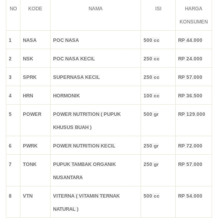
NO
KODE
NAMA
ISI
HARGA
KONSUMEN
1
NASA
POC NASA
500 cc
RP 44.000
2
NSK
POC NASA KECIL
250 cc
RP 24.000
3
SPRK
SUPERNASA KECIL
250 cc
RP 57.000
4
HRN
HORMONIK
100 cc
RP 36.500
5
POWER
POWER NUTRITION ( PUPUK
500 gr
RP 129.000
KHUSUS BUAH )
6
PWRK
POWER NUTRITION KECIL
250 gr
RP 72.000
7
TONK
PUPUK TAMBAK ORGANIK
250 gr
RP 57.000
NUSANTARA
8
VTN
VITERNA ( VITAMIN TERNAK
500 cc
RP 54.000
NATURAL )