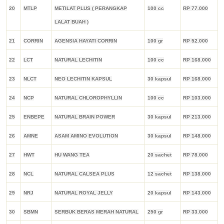
20
MTLP
METILAT PLUS ( PERANGKAP
100 cc
RP 77.000
LALAT BUAH )
21
CORRIN
AGENSIA HAYATI CORRIN
100 gr
RP 52.000
22
LCT
NATURAL LECHITIN
100 cc
RP 168.000
23
NLCT
NEO LECHITIN KAPSUL
30 kapsul
RP 168.000
24
NCP
NATURAL CHLOROPHYLLIN
100 cc
RP 103.000
25
ENBEPE
NATURAL BRAIN POWER
30 kapsul
RP 213.000
26
AMNE
ASAM AMINO EVOLUTION
30 kapsul
RP 148.000
27
HWT
HU WANG TEA
20 sachet
RP 78.000
28
NCL
NATURAL CALSEA PLUS
12 sachet
RP 138.000
29
NRJ
NATURAL ROYAL JELLY
20 kapsul
RP 143.000
30
SBMN
SERBUK BERAS MERAH NATURAL
250 gr
RP 33.000