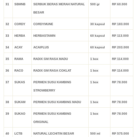
31
SBMNB
SERBUK BERAS MERAH NATURAL
500 gr
RP 60.000
BESAR
32
CORDY
CORDYMUNE
30 kapsul
RP 183.000
33
HERBA
HERBASTAMIN
60 kapsul
RP 113.000
34
ACAY
ACAIPLUS
60 kapsul
RP 203.000
35
RAMA
RADIX GM RASA MADU
1 box
RP 114.000
36
RACO
RADIX GM RASA COKLAT
1 box
RP 114.000
37
SUKAS
PERMEN SUSU KAMBING
1 box
RP 78.000
STROWBERRY
38
SUKAM
PERMEN SUSU KAMBING MADU
1 box
RP 78.000
39
SUKAO
PERMEN SUSU KAMBING
1 box
RP 78.000
ORIGINAL
40
LCTB
NATURAL LECHITIN BESAR
500 ml
RP 575.000