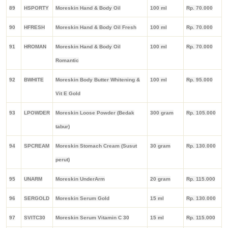
89
HSPORTY
Moreskin Hand & Body Oil
100 ml
Rp. 70.000
90
HFRESH
Moreskin Hand & Body Oil Fresh
100 ml
Rp. 70.000
91
HROMAN
Moreskin Hand & Body Oil
100 ml
Rp. 70.000
Romantic
92
BWHITE
Moreskin Body Butter Whitening &
100 ml
Rp. 95.000
Vit E Gold
93
LPOWDER
Moreskin Loose Powder (Bedak
300 gram
Rp. 105.000
tabur)
94
SPCREAM
Moreskin Stomach Cream (Susut
30 gram
Rp. 130.000
perut)
95
UNARM
Moreskin UnderArm
20 gram
Rp. 115.000
96
SERGOLD
Moreskin Serum Gold
15 ml
Rp. 130.000
97
SVITC30
Moreskin Serum Vitamin C 30
15 ml
Rp. 115.000