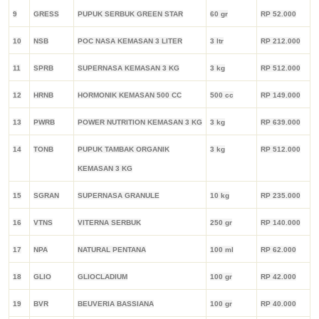
9
GRESS
PUPUK SERBUK GREEN STAR
60 gr
RP 52.000
10
NSB
POC NASA KEMASAN 3 LITER
3 ltr
RP 212.000
11
SPRB
SUPERNASA KEMASAN 3 KG
3 kg
RP 512.000
12
HRNB
HORMONIK KEMASAN 500 CC
500 cc
RP 149.000
13
PWRB
POWER NUTRITION KEMASAN 3 KG
3 kg
RP 639.000
14
TONB
PUPUK TAMBAK ORGANIK
3 kg
RP 512.000
KEMASAN 3 KG
15
SGRAN
SUPERNASA GRANULE
10 kg
RP 235.000
16
VTNS
VITERNA SERBUK
250 gr
RP 140.000
17
NPA
NATURAL PENTANA
100 ml
RP 62.000
18
GLIO
GLIOCLADIUM
100 gr
RP 42.000
19
BVR
BEUVERIA BASSIANA
100 gr
RP 40.000