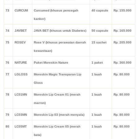
73
CURCUM
Curcumed (khusus pencegah
40 capsule
Rp. 155.000
kanker)
74
JAVBET
JAVA BET (khusus untuk Diabetes)
50 capsule
Rp. 165.000
75
ROSEV
Rose V (khusus perawatan daerah
15 sachet
Rp. 205.000
kewanitaan)
76
NATURE
Paket Moreskin Nature
1 paket
Rp. 360.000
77
LGLOSS
Moreskin Magic Transparan Lip
1 buah
Rp. 80.000
Gloss
78
LC01MN
Moreskin Lip Cream 01 (merah
1 buah
Rp. 80.000
marron)
79
LC03MN
Moreskin Lip 03 (merah menyala)
1 buah
Rp. 80.000
80
LC05MT
Moreskin Lip Cream 05 (merah
1 buah
Rp. 80.000
bata)