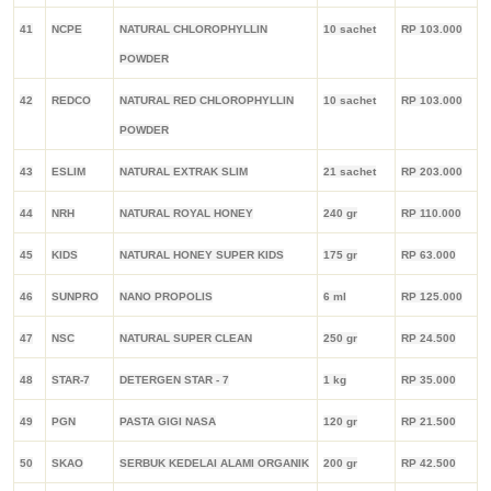
41
NCPE
NATURAL CHLOROPHYLLIN
10 sachet
RP 103.000
POWDER
42
REDCO
NATURAL RED CHLOROPHYLLIN
10 sachet
RP 103.000
POWDER
43
ESLIM
NATURAL EXTRAK SLIM
21 sachet
RP 203.000
44
NRH
NATURAL ROYAL HONEY
240 gr
RP 110.000
45
KIDS
NATURAL HONEY SUPER KIDS
175 gr
RP 63.000
46
SUNPRO
NANO PROPOLIS
6 ml
RP 125.000
47
NSC
NATURAL SUPER CLEAN
250 gr
RP 24.500
48
STAR-7
DETERGEN STAR - 7
1 kg
RP 35.000
49
PGN
PASTA GIGI NASA
120 gr
RP 21.500
50
SKAO
SERBUK KEDELAI ALAMI ORGANIK
200 gr
RP 42.500