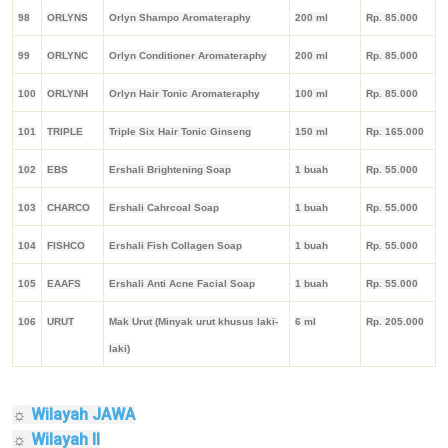
98
ORLYNS
Orlyn Shampo Aromateraphy
200 ml
Rp. 85.000
99
ORLYNC
Orlyn Conditioner Aromateraphy
200 ml
Rp. 85.000
100
ORLYNH
Orlyn Hair Tonic Aromateraphy
100 ml
Rp. 85.000
101
TRIPLE
Triple Six Hair Tonic Ginseng
150 ml
Rp. 165.000
102
EBS
Ershali Brightening Soap
1 buah
Rp. 55.000
103
CHARCO
Ershali Cahrcoal Soap
1 buah
Rp. 55.000
104
FISHCO
Ershali Fish Collagen Soap
1 buah
Rp. 55.000
105
EAAFS
Ershali Anti Acne Facial Soap
1 buah
Rp. 55.000
106
URUT
Mak Urut (Minyak urut khusus laki-
6 ml
Rp. 205.000
laki)
☼
Wilayah JAWA
☼
Wilayah II