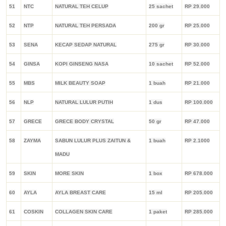
51
NTC
NATURAL TEH CELUP
25 sachet
RP 29.000
52
NTP
NATURAL TEH PERSADA
200 gr
RP 25.000
53
SENA
KECAP SEDAP NATURAL
275 gr
RP 30.000
54
GINSA
KOPI GINSENG NASA
10 sachet
RP 52.000
55
MBS
MILK BEAUTY SOAP
1 buah
RP 21.000
56
NLP
NATURAL LULUR PUTIH
1 dus
RP 100.000
57
GRECE
GRECE BODY CRYSTAL
50 gr
RP 47.000
58
ZAYMA
SABUN LULUR PLUS ZAITUN &
1 buah
RP 2.1000
MADU
59
SKIN
MORE SKIN
1 box
RP 678.000
60
AYLA
AYLA BREAST CARE
15 ml
RP 205.000
61
COSKIN
COLLAGEN SKIN CARE
1 paket
RP 285.000