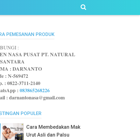
RA PEMESANAN PRODUK
BUNGI :
EN NASA PUSAT PT. NATURAL
SANTARA
MA : DARNANTO
e :
N-569472
p. : 0822-3711-2140
atsApp
:
083865268226
il : darnantonasa@gmail.com
STINGAN POPULER
Cara Membedakan Mak
Urut Asli dan Palsu