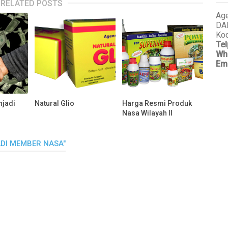
RELATED POSTS
Age
DA
Kod
Tel
Wh
Em
njadi
Natural Glio
Harga Resmi Produk
Nasa Wilayah II
DI MEMBER NASA"