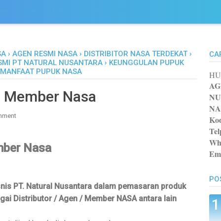
ENU
MENU
MENU
MENU
MENU
SA
›
AGEN RESMI NASA
›
DISTRIBITOR NASA TERDEKAT
›
CA
SMI PT NATURAL NUSANTARA
›
KEUNGGULAN PUPUK
MANFAAT PUPUK NASA
HU
AG
i Member Nasa
NU
NA
mment
Kod
Tel
Wh
mber Nasa
Ema
PO
snis PT. Natural Nusantara dalam pemasaran produk
i Distributor / Agen / Member NASA antara lain