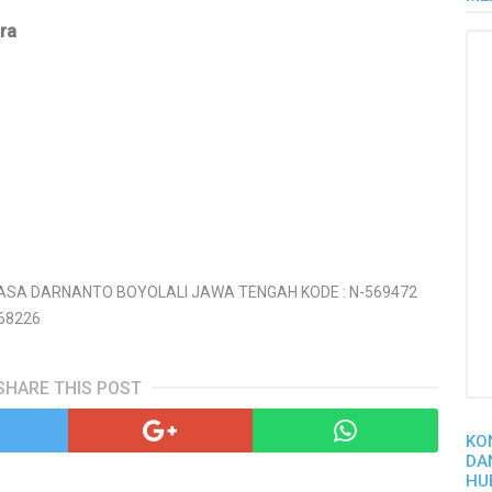
ara
NASA DARNANTO BOYOLALI JAWA TENGAH KODE : N-569472
68226
SHARE THIS POST
KO
DA
HU